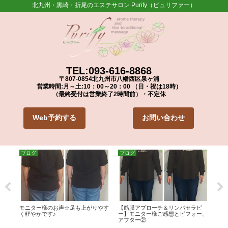
北九州・黒崎・折尾のエステサロン Purify（ピュリファー）
TEL:093-616-8868
〒807-0854
北九州市八幡西区泉ヶ浦
営業時間:月～土:10：00～20：00 （日・祝は18時）
（最終受付は営業終了2時間前）・不定休
Web予約する
お問い合わせ
ブログ
ブログ
ブ
ーの
モニター様のお声☆足も上がりやす
【筋膜アプローチ＆リンパセラピ
筋膜
く軽やかです♪
ー】モニター様ご感想とビフォー、
集い
アフター②