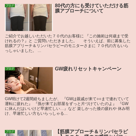
80代の方にも受けていただける筋
ブログ
膜アプローチについて
ご紹介でお越しいただいた７０代のお客様に 『この施術は何歳まで受
けれるの？』と ご質問いただきました。 そういえば、前に募集した
筋膜アプリーチ＆リンパセラピーのモニターさまに ７０代の方もいら
っしゃいました。 ...
GW疲れリセットキャンペーン
ブログ
GW明けて2週間経ちましたが、 『GWは親戚が来て○○まで連れていて
運転に疲れた』 『孫が来てお部屋をずっと片づけていたのよ』 『GW
に休んだはいいけど早速忙しい…』など 楽しかった後の疲れや 休み明
け、早速忙しい方もいらっしゃる...
【筋膜アプローチ＆リンパセラピ
ブログ